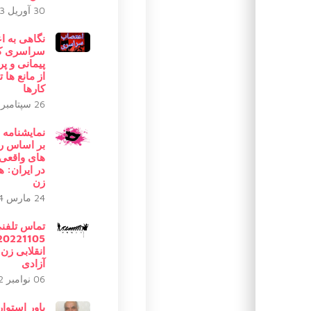
30 آوریل 2023
نگاهی به 
سراسری کا
پیمانی و پر
از مانع ها ت
کارها
26 سپتامبر 2021
نمایشنامه 
بر اساس ر
های واقعی
در ایران: 
زن
24 مارس 2024
تماس تلفن
انقلابی زن
آزادی
06 نوامبر 2022
یاور استوا