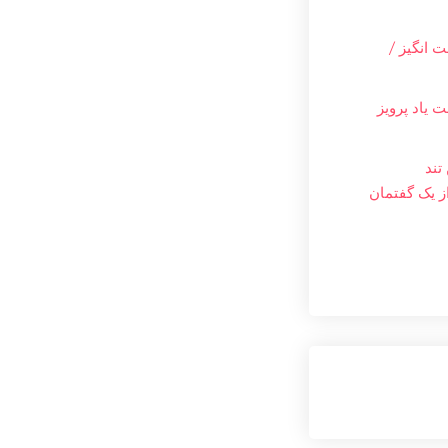
 انگیز /
 یاد پرویز
تند
ز یک گفتمان