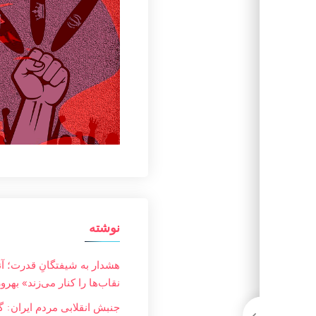
نوشته
هشدار به شیفتگانِ قدرت؛ آ
نقاب‌ها را کنار می‌زند» بهرو
جنبش انقلابی مردم ایران: گز