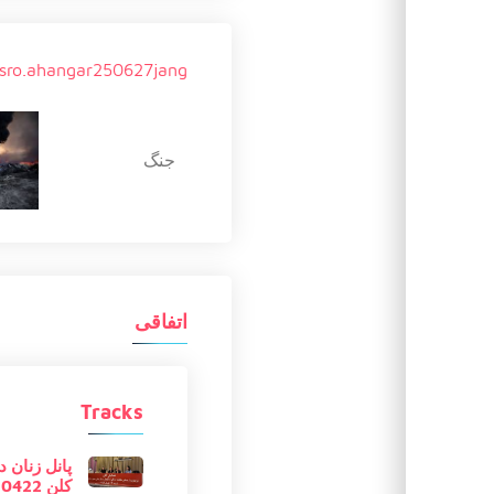
sro.ahangar250627jang
جنگ
اتفاقی
Tracks
پانل زنان 
کلن 20230422