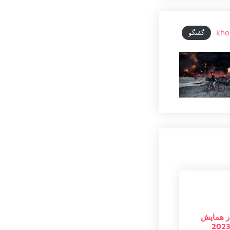
kho
گفتگو
در همایش