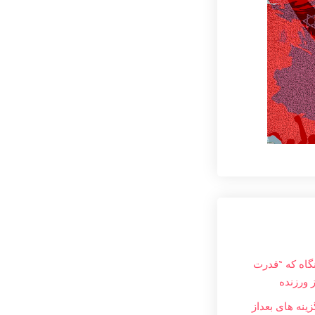
نگاه که “قدرت
ز ورزنده
ینه های بعداز