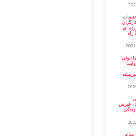
اعتصاب
رگران
وژه ای.
ا راه
رادیوئی
وایت
هنرپیشه
ی
20221105 خیزش
 زندگی
ر شاعر