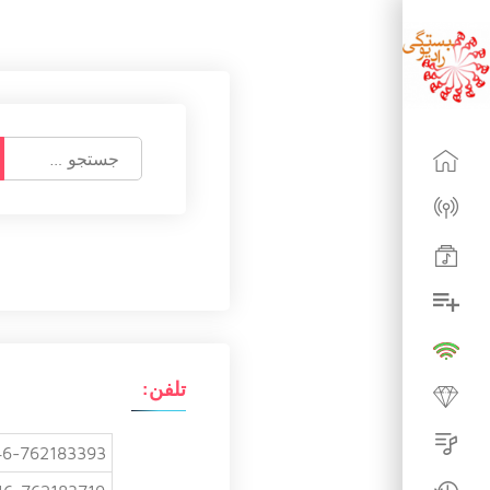
ج
س
ت
ج
و
ب
ر
ا
ی
:
تلفن:
6-762183393