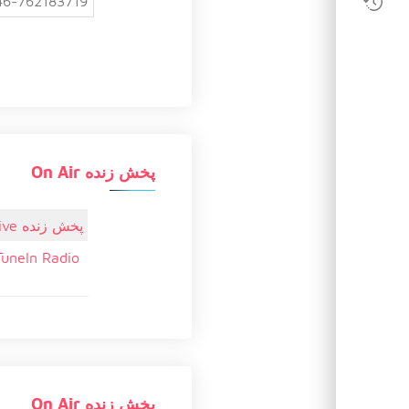
46-762183719
پخش زنده On Air
پخش زنده Live
TuneIn Radio
پخش زنده On Air