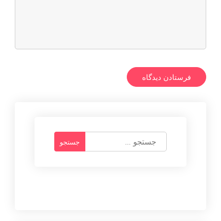
ج
س
ت
ج
و
ب
ر
ا