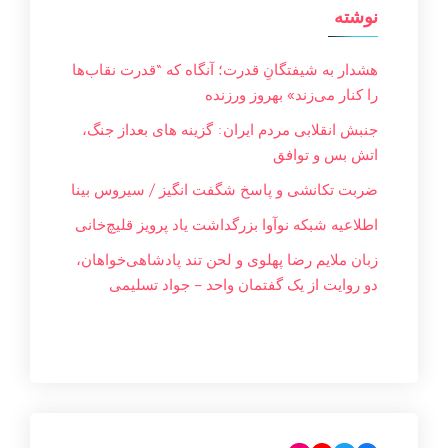
نوشته
هشدار به شیفتگانِ قدرت؛ آنگاه که “قدرت نقاب‌ها
را کنار می‌زند» بهروز ورزنده
جنبش انقلابی مردم ایران: گزینه های بعداز جنگ،
اتش بس و توافق
ضربت تکانشی و پاسخ شگفت انگیز / سیروس بینا
اطلاعیه شبکه نوآوا بزرگداشت یاد پرویز قلیچ‌خانی
زبان ملایم‌ رضا پهلوی و لحن تند پادشاهی‌خواهان،
دو روایت از یک گفتمان واحد – جواد تسليمی