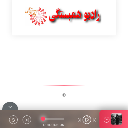
©
00:00
06:06