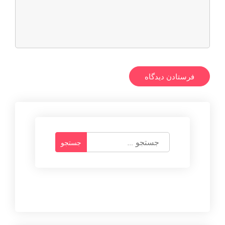
ج
س
ت
ج
و
ب
ر
ا