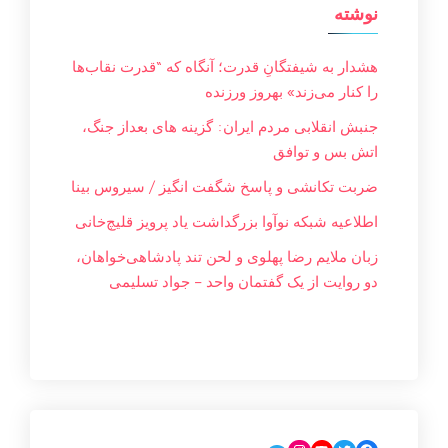
نوشته
هشدار به شیفتگانِ قدرت؛ آنگاه که “قدرت نقاب‌ها
را کنار می‌زند» بهروز ورزنده
جنبش انقلابی مردم ایران: گزینه های بعداز جنگ،
اتش بس و توافق
ضربت تکانشی و پاسخ شگفت انگیز / سیروس بینا
اطلاعیه شبکه نوآوا بزرگداشت یاد پرویز قلیچ‌خانی
زبان ملایم‌ رضا پهلوی و لحن تند پادشاهی‌خواهان،
دو روایت از یک گفتمان واحد – جواد تسليمی