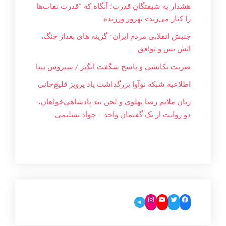
هشدار به شیفتگانِ قدرت؛ آنگاه که “قدرت نقاب‌ها
را کنار می‌زند» بهروز ورزنده
جنبش انقلابی مردم ایران: گزینه های بعداز جنگ،
اتش بس و توافق
ضربت تکانشی و پاسخ شگفت انگیز / سیروس بینا
اطلاعیه شبکه نوآوا بزرگداشت یاد پرویز قلیچ‌خانی
زبان ملایم‌ رضا پهلوی و لحن تند پادشاهی‌خواهان،
دو روایت از یک گفتمان واحد – جواد تسليمی
Instagram
YouTube
Twitter
Facebook
Telegram