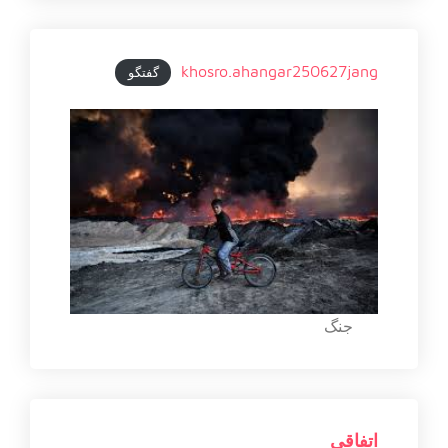
khosro.ahangar250627jang
گفتگو
جنگ
اتفاقی