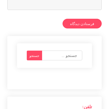
ج
س
ت
ج
و
ب
ر
ا
ی
:
تلفن: