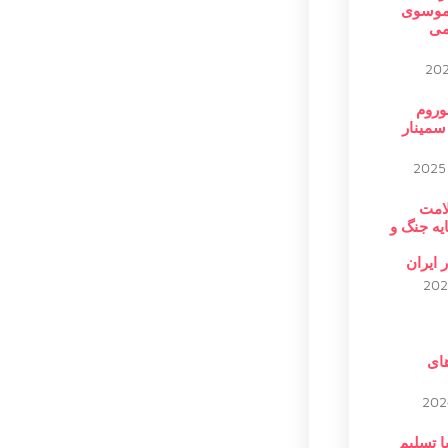
موسوی
می
وروم
سمینار
امت
یه جنگ و
 ایران
ای
پا تسلیم