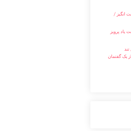
 انگیز /
 یاد پرویز
تند
ز یک گفتمان