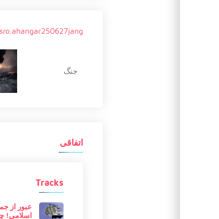
sro.ahangar250627jang
جنگ
اتفاقی
Tracks
عبور از جم
اسلامی! چرا