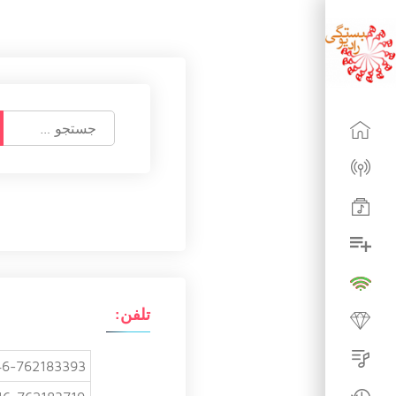
ج
س
ت
ج
و
ب
ر
ا
ی
:
تلفن:
6-762183393