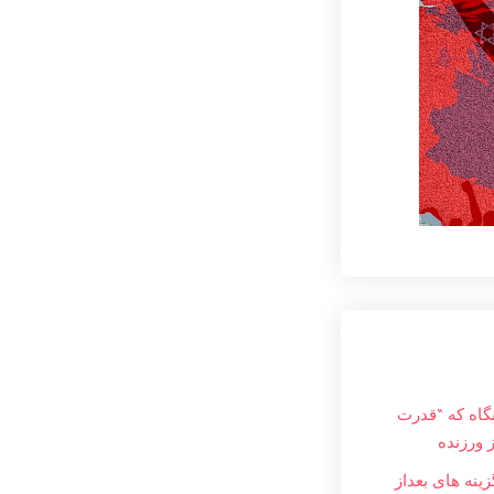
نگاه که “قدرت
ز ورزنده
ینه های بعداز