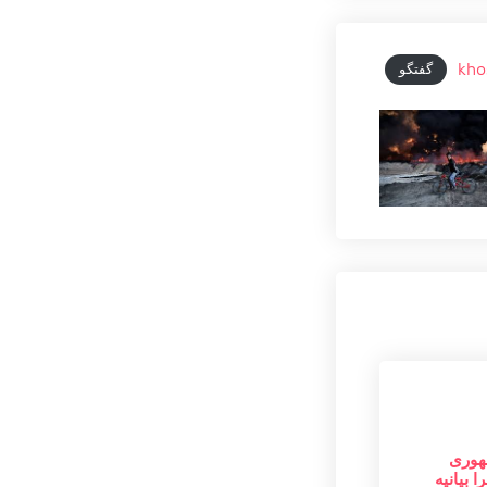
kho
گفتگو
هوری
 بیانیه