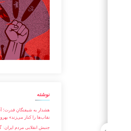
نوشته
هشدار به شیفتگانِ قدرت؛ آ
نقاب‌ها را کنار می‌زند» بهرو
جنبش انقلابی مردم ایران: گز