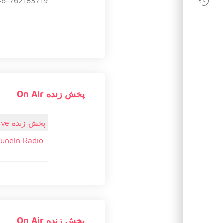
46-762183719
پخش زنده On Air
پخش زنده Live
TuneIn Radio
پخش زنده On Air