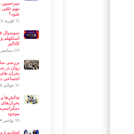
میرحسین 
مهم تلقی 
شود؟
12 فوریه 2023
سوسیال ف
استکهلم و 
کاتالیز
07 دسامبر 2025
بررسی سل
روان در سا
بحران های
اجتماعی در
21 جولای 2026
چالش‌ها و
بحران‌های
دمکراسی‌ه
موجود
10 نوامبر 2024
اتحادیه ارو