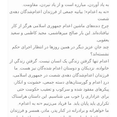
به یاد آوردن، مبارزه است و از یاد نبردن، مقاومت.
«نه به اعدام»؛ بیانیه جمعی از فرزندان اعدام‌شدگان دهه‌ی
شصت
چرخ دنده‌های ماشین اعدام‌ جمهوری اسلامی هرگز از کار
نیافتاده‌اند. این بار صالح میرهاشمی، مجید کاظمی و سعید
یعقوبی.
چند جانِ عزیز دیگر در همین روزها در انتظار اجرای حکم
نشسته‌اند؟
اعدام تنها گرفتنِ زندگیِ یک انسان نیست. گرفتنِ زندگیِ از
خانواده، نزدیکان و دوستان اعدام شده‌گان نیز هست. ما
فرزندان اعدام‌شدگان دهه‌ی شصت در جمهوری اسلامی،
دردِ اعدام و گورستان‌های دسته جمعی، خشونت و انکار،
پیکرهای مفقود شده و سرکوب و تعقیب حکومت حتی
برای عزاداری را خوب می شناسیم. این داستان هراسناک
تکراری باید پایان یابد. ما فریاد می‌زنیم «نه به اعدام».
ما خواهرانه و برادرانه در کنار پدر، مادر، همسر و فرزندان