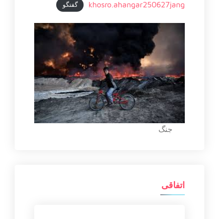
khosro.ahangar250627jang
گفتگو
جنگ
اتفاقی