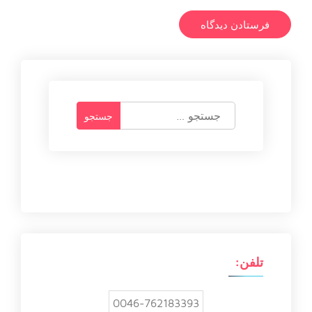
ج
س
ت
ج
و
ب
ر
ا
ی
:
تلفن:
0046-762183393