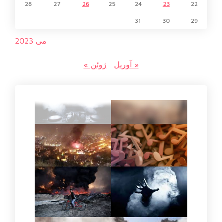
28
27
26
25
24
23
22
31
30
29
می 2023
« آوریل
ژوئن »