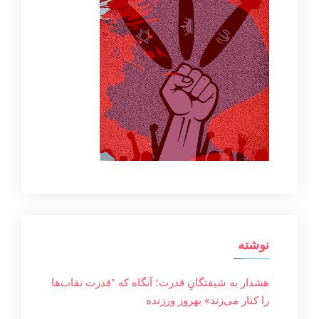
نوشته
هشدار به شیفتگانِ قدرت؛ آنگاه که “قدرت نقاب‌ها
را کنار می‌زند» بهروز ورزنده