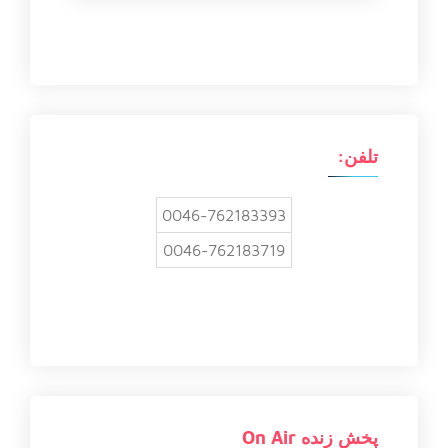
ج
و
ب
ر
ا
ی
:
تلفن:
0046-762183393
0046-762183719
پخش زنده On Air