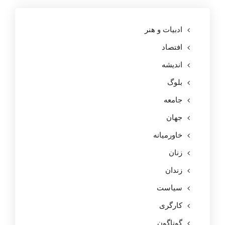
ادبیات و هنر
افتصاد
اندیشه
بلوگ
جامعه
جهان
خاورمیانه
زنان
زندان
سیاست
کارگری
گوناگون