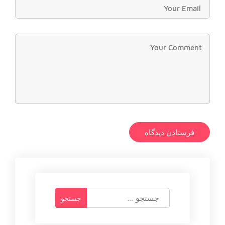
ج
س
ت