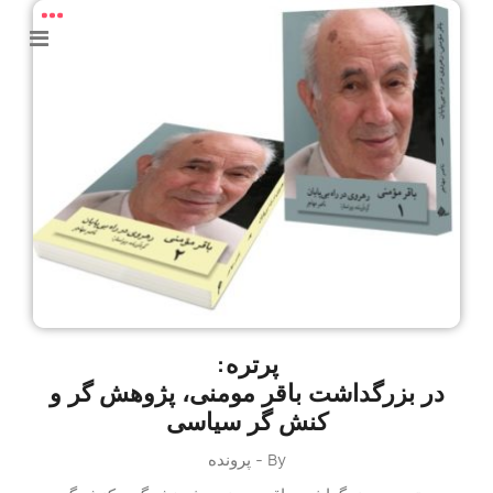
پرتره:
در بزرگداشت باقر مومنی، پژوهش گر و
کنش گر سیاسی
By - پرونده