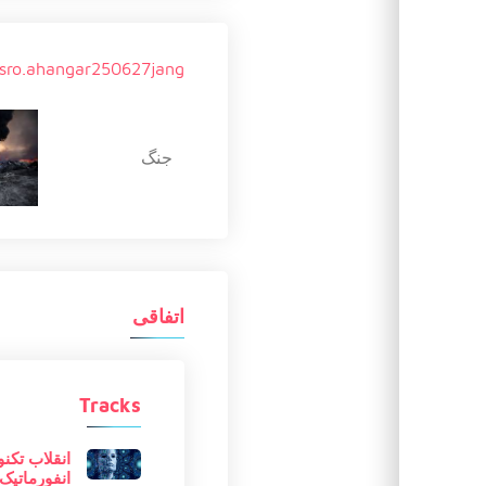
sro.ahangar250627jang
جنگ
اتفاقی
Tracks
انقلاب تکنو
انفورماتیک 