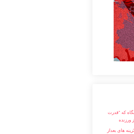
نگاه که “قدرت
ز ورزنده
ینه های بعداز