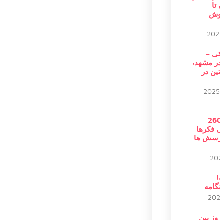
تا
هوش
کی –
در مشهد،
ین در
26062
ی فکرها
پرسش ها
!
گامه
 روز بین