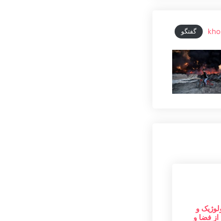
kho
گفتگو
لوژیک و
از فضا و