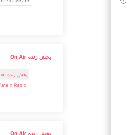
46-762183719
پخش زنده On Air
پخش زنده Live
TuneIn Radio
پخش زنده On Air