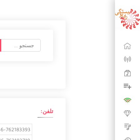
ج
س
ت
ج
و
ب
ر
ا
ی
:
تلفن:
6-762183393