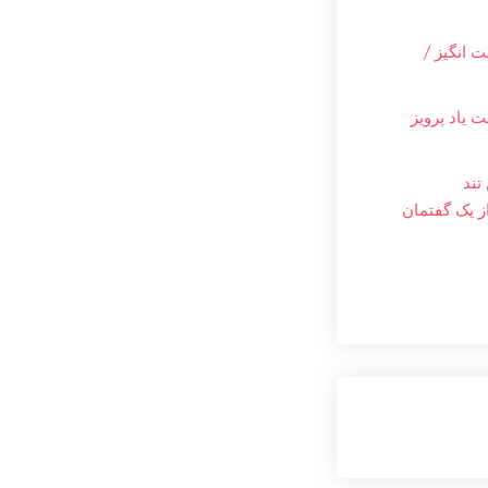
 انگیز /
 یاد پرویز
تند
ز یک گفتمان