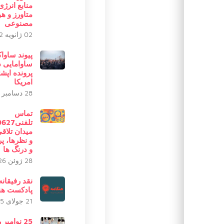
منابع انرژی 
متاورز و 
مصنوعی
02 ژانویه 2022
پیوند ساوا
ساوامایی 
پرونده اپشت
امریکا
28 دسامبر 2025
تماس
تلفنی7
میدان تلاق
و نظرها، 
و درنگ ها
28 ژوئن 2026
نقد رفیقانه
پادکست هن
21 جولای 2025
25 نوامبر