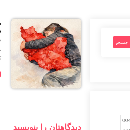
ه
By -
م
گ
004
دیدگاهتان را بنویسید