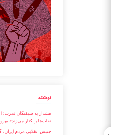
نوشته
هشدار به شیفتگانِ قدرت؛ آ
نقاب‌ها را کنار می‌زند» بهرو
جنبش انقلابی مردم ایران: گز