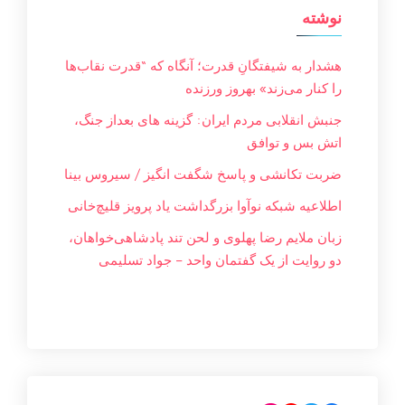
نوشته
هشدار به شیفتگانِ قدرت؛ آنگاه که “قدرت نقاب‌ها
را کنار می‌زند» بهروز ورزنده
جنبش انقلابی مردم ایران: گزینه های بعداز جنگ،
اتش بس و توافق
ضربت تکانشی و پاسخ شگفت انگیز / سیروس بینا
اطلاعیه شبکه نوآوا بزرگداشت یاد پرویز قلیچ‌خانی
زبان ملایم‌ رضا پهلوی و لحن تند پادشاهی‌خواهان،
دو روایت از یک گفتمان واحد – جواد تسليمی