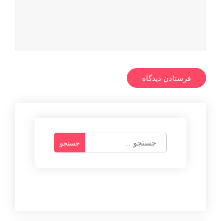
ج
س
ت
ج
و
ب
ر