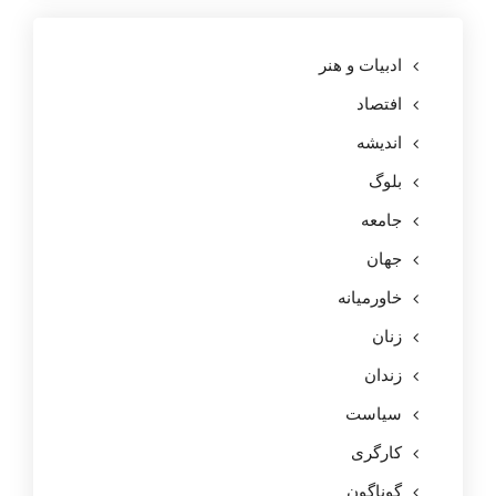
ادبیات و هنر
افتصاد
اندیشه
بلوگ
جامعه
جهان
خاورمیانه
زنان
زندان
سیاست
کارگری
گوناگون