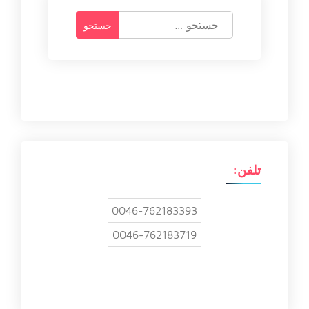
ج
س
ت
ج
و
ب
ر
ا
ی
:
تلفن:
0046-762183393
0046-762183719