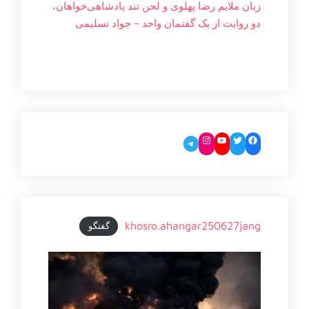
زبان ملایم‌ رضا پهلوی و لحن تند پادشاهی‌خواهان،
دو روایت از یک گفتمان واحد – جواد تسليمی
Instagram
YouTube
Twitter
Facebook
Telegram
khosro.ahangar250627jang
گفتگو