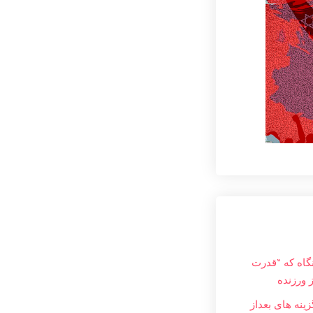
نگاه که “قدرت
ز ورزنده
ینه های بعداز