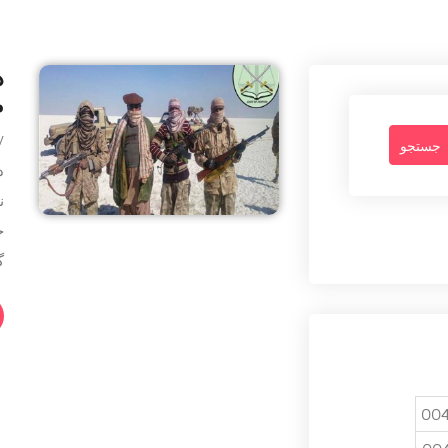
د
م
By -
د
ن
ج
گ
004