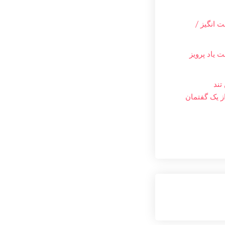
 انگیز /
 یاد پرویز
تند
ز یک گفتمان