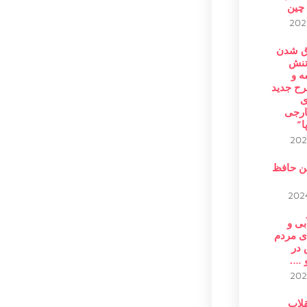
 چین
ق شدن
تنش
ه و
رح جدید
ی
رجی
ا”
ن حافظ
بی و
ی مردم
در
 ….
قلاب