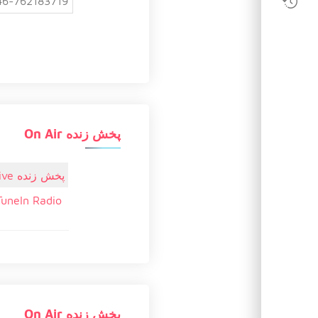
46-762183719
پخش زنده On Air
پخش زنده Live
TuneIn Radio
پخش زنده On Air