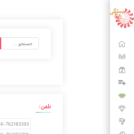
ج
س
ت
ج
و
ب
ر
ا
ی
:
تلفن:
6-762183393