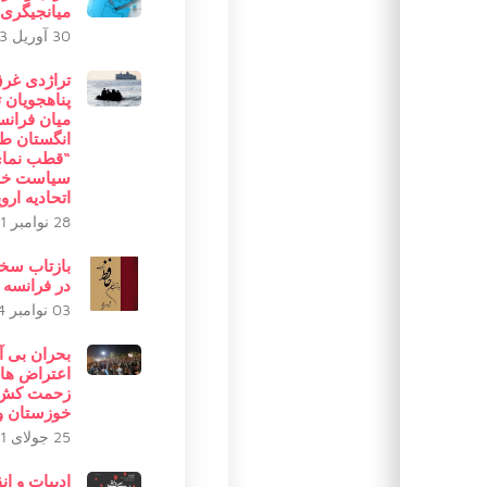
میانجیگری
30 آوریل 2023
تراژدی غر
پناهجویان 
میان فرانس
انگستان ط
“قطب نما
سیاست خا
اتحادیه اروپ
28 نوامبر 2021
بازتاب سخ
در فرانسه
03 نوامبر 2024
بحران بی آ
اعتراض ها
زحمت کش 
خوزستان و
25 جولای 2021
ادبیات و ان