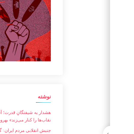
نوشته
هشدار به شیفتگانِ قدرت؛ آ
نقاب‌ها را کنار می‌زند» بهرو
جنبش انقلابی مردم ایران: گز