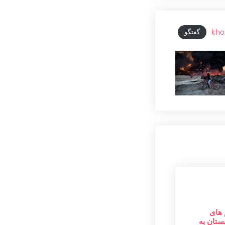
kho
گفتگو
 های
بستان به