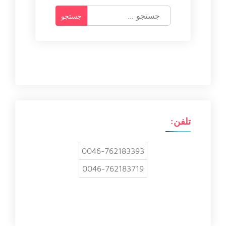
ج
س
ت
ج
و
ب
ر
ا
ی
:
تلفن:
0046-762183393
0046-762183719