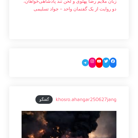
زبان ملایم‌ رضا پهلوی و لحن تند پادشاهی‌خواهان،
دو روایت از یک گفتمان واحد – جواد تسليمی
Instagram
YouTube
Twitter
Facebook
Telegram
khosro.ahangar250627jang
گفتگو