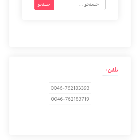
ج
س
ت
ج
و
ب
ر
ا
ی
:
تلفن:
0046-762183393
0046-762183719