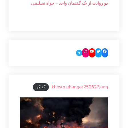
دو روایت از یک گفتمان واحد – جواد تسليمی
Instagram
YouTube
Twitter
Facebook
Telegram
khosro.ahangar250627jang
گفتگو