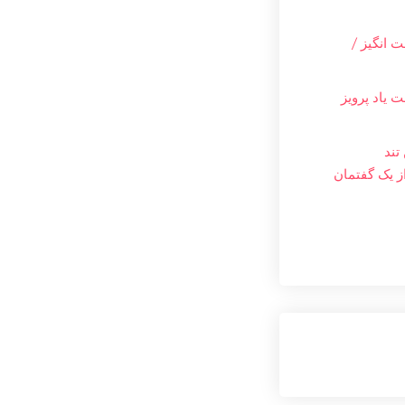
 انگیز /
 یاد پرویز
تند
ز یک گفتمان