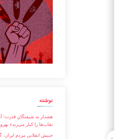
نوشته
هشدار به شیفتگانِ قدرت؛ آ
نقاب‌ها را کنار می‌زند» بهرو
جنبش انقلابی مردم ایران: گز