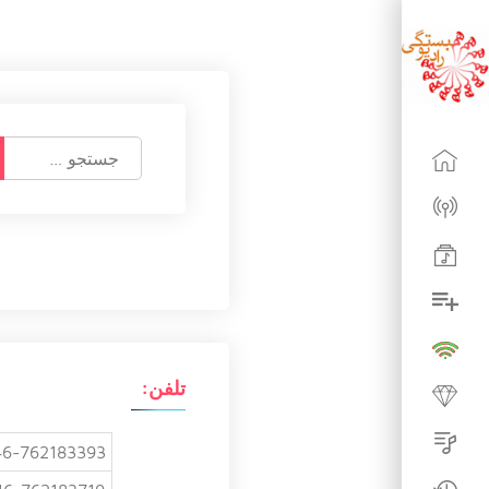
ج
س
ت
ج
و
ب
ر
ا
ی
:
تلفن:
6-762183393