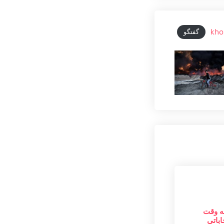
kho
گفتگو
ه وقت
اباتی