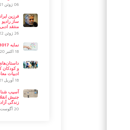
06 ژوئن 2021
فرزین ایران
ساز رادیو
منتقد ادبی
26 ژوئن 2022
نمایه 20201017
18 اکتبر 2020
داستان‌های
و کودکان ک
ادبیات معا
18 آوریل 2021
آسیب شنا
جنبش انقلا
زندگی آزادی 
20 آگوست 2023