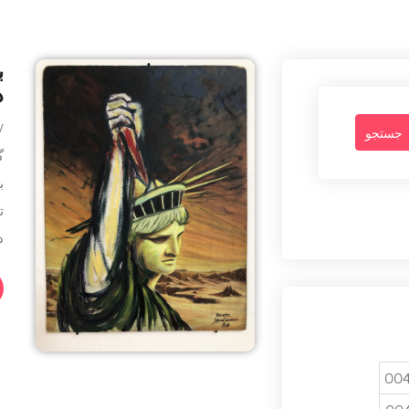
ب
د
By -
گ
ب
ت
د
004