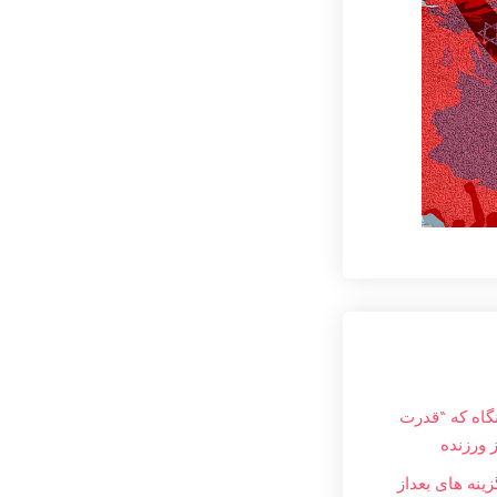
نگاه که “قدرت
ز ورزنده
ینه های بعداز