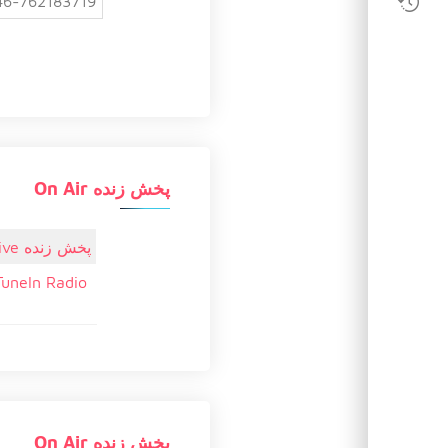
46-762183719
پخش زنده On Air
پخش زنده Live
TuneIn Radio
پخش زنده On Air