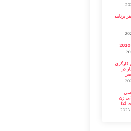
فر برنامه
 کارگری
ار در
صر
سی
بی زن
(2)