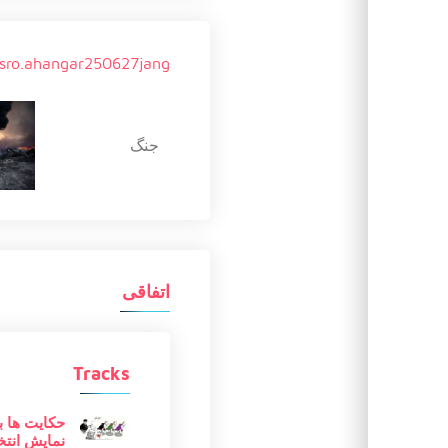
sro.ahangar250627jang
جنگ
اتفاقی
Tracks
حکایت ها ب
نمایش انتخ