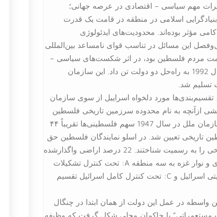
یرات مهم سیاسی – اقتصادی در عرصه جهانی؛
نیادگرایی اسلامی در منطقه در قامت یک قدرت
می مؤثر بوده‌اند. محدودیت‌های ایدئولوژی
وفصل این مسائل در تناسب قوای نامساعد بین‌المللی
مت مردم فلسطین بود، در اثر شکست‌های سیاسی –
نظامی متعدد گام در مسیر سازش نهاد و سرانجام در سال 1992 به راه‌حل دو دولت تن داد. این سازمان
ت تسلیم شد.
تقسیم‌بندی‌ها مورد دلخواه اسراییل از سوی سازمان
شی ازآنچه به نام محدوده سرزمین تاریخی فلسطین
مشخص‌شده بود به اسراییل واگذار شد. طبق قطعنامه سازمان ملل در سال 1947 سهم فلسطینی‌ها تقریباً ۴۴
ً ۵۵ درصد از اراضی فلسطین تاریخی تعیین شد. در اسلو نمایندگان فلسطین حق
موجودیت اسرائیل بر ۷۸ درصد از سرزمین فلسطین تاریخی را به رسمیت شناختند. 22 درصد اراضی واگذارشده
به فلسطینی‌ها به سه بخش تقسیم شد. یعنی کرانه باختری و نوار غزه به سه منطقه A: تحت کنترل تشکیلات
خودگردان، B: تحت کنترل مدیریت فلسطین و کنترل امنیتی اسرائیل و C: تحت کنترل کامل اسرائیل تقسیم
 واسطه در عمل این دولت از همان ابتدا در چنگال
لت مستعمراتی” با حاکمان محلی شکل گرفت که وظیفه