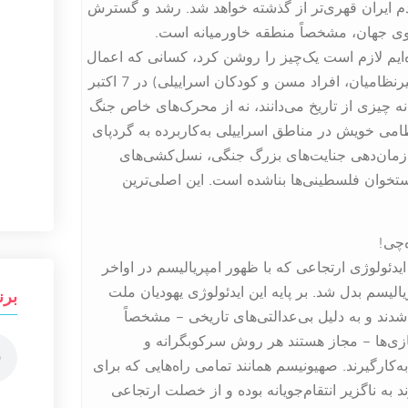
ردم ایران قهری‌تر از گذشته خواهد شد. رشد و گسترش
ی جهان، مشخصاً منطقه خاورمیانه است.
‌ایم لازم است یک‌چیز را روشن کرد، کسانی که اعمال
خشونت‌بار ارتجاعی حماس (به‌ویژه درزمینهٔ برخورد به غیرنظامیان، افراد مسن و کودکان اسراییلی) در 7 اکتبر
 نه چیزی از تاریخ می‌دانند، نه از محرک‌های خاص جنگ
امی خویش در مناطق اسراییلی به‌کاربرده به گردپای
ازمان‌دهی جنایت‌های بزرگ جنگی، نسل‌کشی‌های
تخوان فلسطینی‌ها بناشده است. این اصلی‌ترین
‌چی!
یدئولوژی ارتجاعی که با ظهور امپریالیسم در اواخر
الیسم بدل شد. بر پایه این ایدئولوژی یهودیان ملت
برن
شدند و به دلیل بی‌عدالتی‌های تاریخی – مشخصاً
زی‌ها – مجاز هستند هر روش سرکوبگرانه و
ارگیرند. صهیونیسم همانند تمامی راه‌هایی که برای
د به ناگزیر انتقام‌جویانه بوده و از خصلت ارتجاعی