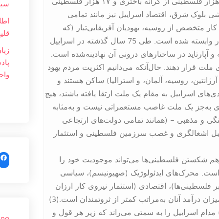
برخوردار نیستند. تا قبل از جنگ اخیر، هرروزه حدود ۱۵۰ هزار فلسطینی از کرانه باختری و ۱۷ هزار فلسطینی
سیر
ی بلوک شرق، اقتصاد اسراییل نیز مانند تمامی
اطل
ار متخصص از روسیه، یهودیان آفریقایی‌تبار (که
قلی
یهودی درجه دوم محسوب می‌شوند) و کارگران آسیایی‌تبار وابسته شده است. طی 75 سال گذشته در اسراییل
زبا
آپارتاید در ساختارهای درونی آن نهادینه‌شده است.
پاد
ملت قرار دهند. حال‌آنکه می‌دانیم اکثریت مردم یهود
واح
آرژانتین، روسیه، آلمان، و استرالیا) ساکن هستند و
دی‌های اسراییل به مقام یک ملت ارتقا یافته باشند، هیچ
زی به‌جز یک ملت غاصب مستعمراتی نیست و به‌مثابه
ی و مذهبی – (همانند تمامی دولت‌های ارتجاعی
قِبل اشغالگری و غصب سرزمین فلسطینی و استثمار
ok
هم شکستن فلسطینی‌ها می‌تواند موجودیت خود را
 است. محرک‌های ایدئولوژیک (صهیونیسم)، سیاسی
ر فلسطینی‌ها)، اقتصادی (استثمار نیروی کار ارزان
فلسطینی‌ها و کارگران خارجی و یهودیان نسبتاً فقیر که میزان درآمد آنان به‌مراتب کمتر از ثروتمندان است.(3)
مدام اسراییل را به سمتی می‌راند که زیر هر قول و
ang