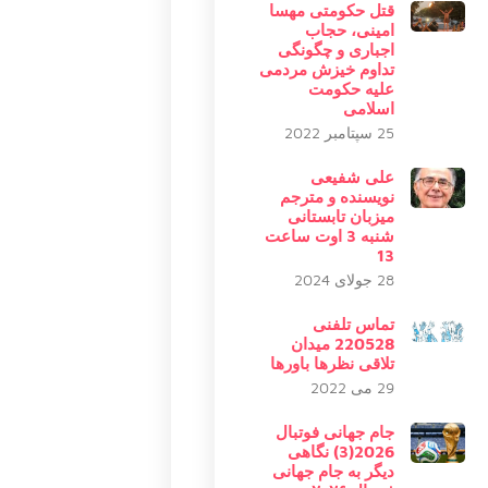
قتل حکومتی مهسا
امینی، حجاب
اجباری و چگونگی
تداوم خیزش مردمی
علیه حکومت
اسلامی
25 سپتامبر 2022
علی شفیعی
نویسنده و مترجم
میزبان تابستانی
شنبه 3 اوت ساعت
13
28 جولای 2024
تماس تلفنی
220528 میدان
تلاقی نظرها باورها
29 می 2022
جام جهانی فوتبال
2026(3) نگاهی
دیگر به جام جهانی