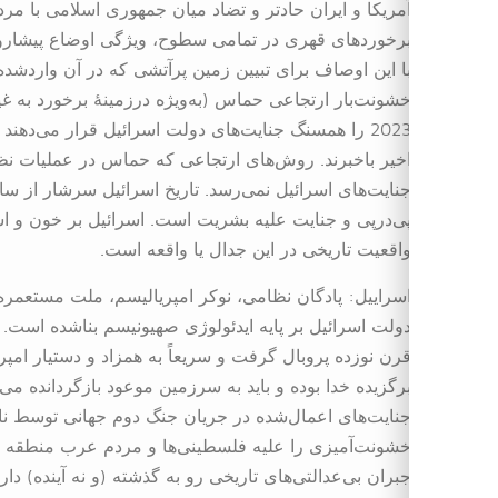
آمریکا و ایران حادتر و تضاد میان جمهوری اسلامی با م
برخوردهای قهری در تمامی سطوح، ویژگی اوضاع پیشارو
با این اوصاف برای تبیین زمین پرآتشی که در آن واردشده
2023 را همسنگ جنایت‌های دولت اسرائیل قرار می‌دهند
اخیر باخبرند. روش‌های ارتجاعی که حماس در عملیات نظ
جنایت‌های اسرائیل نمی‌رسد. تاریخ اسرائیل سرشار از س
پی‌درپی و جنایت علیه بشریت است. اسرائیل بر خون و اس
واقعیت تاریخی در این جدال یا واقعه است.
اسراییل: پادگان نظامی، نوکر امپریالیسم، ملت مستعمره
دولت اسرائیل بر پایه ایدئولوژی صهیونیسم بناشده است. ا
قرن نوزده پروبال گرفت و سریعاً به همزاد و دستیار امپری
برگزیده خدا بوده و باید به سرزمین موعود بازگردانده می‌
جنایت‌های اعمال‌شده در جریان جنگ دوم جهانی توسط نا
خشونت‌آمیزی را علیه فلسطینی‌ها و مردم عرب منطقه به‌ک
جبران بی‌عدالتی‌های تاریخی رو به گذشته (و نه آینده) دارن