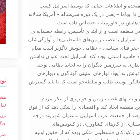
ات‌متحده و اطلاعات حیاتی که توسط اسرائیل کسب
 اوباما – یعنی در یک دوره سی‌ساله – آمریکا سالانه
ا در منطقه است و از ابتدای تأسیس، رابطه خصمانه‌ای
رد. اسراییل با غصب زمین‌های فلسطینی‌ها و آوارگی‌شان
یل جغرافیای سیاسی – نظامی خویش ناگزیر است مدام
حاشیه امنیتی ایجاد کند. اسراییل تحت عنوان نداشتن
دازی به سرزمین دیگران را به لحاظ نظامی توجیه
تش به ایجاد نوارهای امنیتی گوناگون و دیوارهای
نوش
غالگر، توسعه‌طلب و سلطه‌جو است که یا باید گسترش
هشد
ی و به بهای غصب زمین و خونریزی از پیکر مردم
نقاب
ن منطقه ایجاد کند و اقتصادی را شکل دهد که از فوق
مار کارگران فلسطینی سود می‌جوید. نزدیک به 20 درصد از جمعیت عرب اسراییل به‌عنوان شهروند درجه
جنب
 بسیاری از کارهای کشاورزی در کیبوتص‌های
جنگ
ان و کودکان فلسطینی متکی بوده که از حقوق اولیه
ضرب