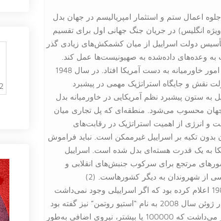
جلوه اعمال ستم و استثمار امپریالیسم در جهان بدل
ه‌ویژه انگلیس) در جریان جنگ جهانی اول برای تقسیم
 تأسیس دولت اسراییل از میان کشمکش‌های زیادی گذر
 به وعده‌های داده‌شده به صهیونیست‌ها عمل کند.
زمانی که هژمونی انگلیس بر جهان پایان یافت، رتق‌وفتق امور خاورمیانه به دست آمریکا افتاد. در سال 1948
لت نقش و جایگاه استراتژیک مهمی در پیشبرد
2
 به ستون پیشبرد نظم آمریکایی در خاورمیانه بدل
جهان محسوب می‌شود. منطقه‌ای که پل تجاری میان
 نفت و انرژی از اهمیت استراتژیک در رقابت‌های
 بدون تکیه ‌بر اسراییل غیرممکن است. نباید فراموش
کا به یک قدرت هسته‌ای بدل شده است. اسراییل
کشورهای مرتجع برای سرکوب جنبش‌های انقلابی و
ی از شهروندان به دیگر کشورهاست. (2)
بی‌جهت نیست که بایدن در دوره سناتوری‌اش در سال 1986 اعلام کرده بود که اگر اسراییلی وجود نمی‌داشت
باید آن را به وجود می‌آوردیم. نماینده‌ای از کنگره آمریکا در ژوئن سال 2008 به نام “استیو روتمن” نیز گفته بود
که «بدون مشارکت ما با ارتش اسرائیل، ایالات‌متحده نیاز می‌داشت که 100000 یا بیشتر، نیروی اضافی به‌طور