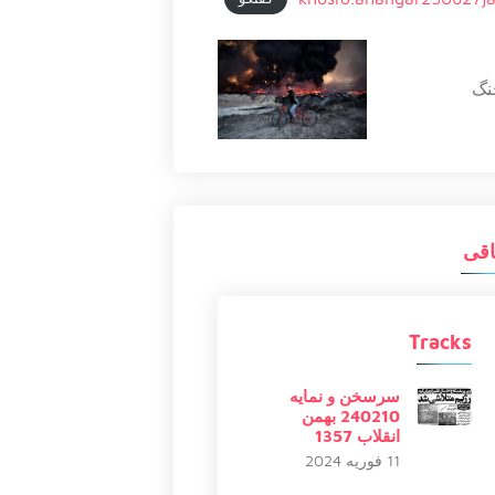
نگ
اقی
Tracks
سرسخن و نمایه
240210 بهمن
انقلاب 1357
11 فوریه 2024