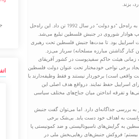
، بزند.
ج
پس از فروپاشی بلوک شرق، اسراییل تحت رهبری آمریکا به راه‌حل “دو دولت” در سال 1992 تن داد. این راه‌حل
 هوادار شوروی در جنبش فلسطین تبلیغ می‌شد.
 اسراییل بود. تا مدت‌ها جنبش فلسطین تحت رهبری
کنار گذاشتن مبارزه مسلحانه) سرباز می‌زد.
 که زمانی هیئت حاکمِ سفیدپوست در کشور آفریقای
 ایجاد برخی نواحی خودمختار تحت عنوان دولت فلسطین
اتف
ت واقعی است) برخوردار نیستند و فقط وظیفه‌دارند با
رای اسراییل حفظ نمایند. درواقع هدف اصلی این
‌ها و تفرقه انداختن میان جناح‌های مختلف سیاسی
 به بررسی جداگانه‌ای دارد. اما می‌توان گفت جنبش
نست به اهداف خود دست یابد. بی‌شک برخی
سطین به گرایش‌های ناسیونالیستی و ضد کمونیستی پا
ر قرن بیستم؛ فروکش جنبش‌های رهایی‌بخش ملی در