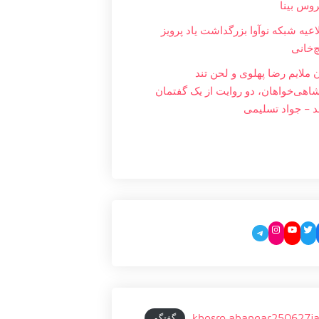
وس بینا
اعیه شبکه نوآوا بزرگداشت یاد پرویز
چ‌خانی
ن ملایم‌ رضا پهلوی و لحن تند
شاهی‌خواهان، دو روایت از یک گفتمان
د – جواد تسليمی
Instagram
YouTube
Twitter
Facebo
Telegram
khosro.ahangar250627j
گفتگو