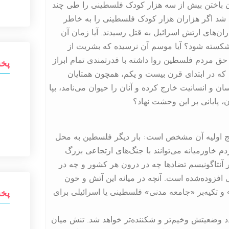
ان باختن بیش از سه هزار کودک فلسطینی را طی چند
ند شد اگر هزاران هزار کودک فلسطینی را به خاطر
 بمب باران‌های ارتش اسرائیل به قتل رسیدند. آیا زمان آن
خ شکسته شود؟ آیا موسم آن نرسیده که بشریت از
رانه‌ای که دولت اسرائیل طی 75 سال در حق مردم فلسطین روا داشته با قدرتمندی تمام ابراز
پخش 
ی که در ابتدای قرن بیست و یکم، همچون همتایان
ان و انسانیت خارج کرده و آنان را حیوان می‌نامد، بپا
ن، پایانی بر این وحشت نهاد؟
ایج اولیه آن مشخص است: بار دیگر فلسطین به محل
 خاورمیانه می‌توانند با جنگ‌های ارتجاعی بزرگ
 آنتاگونیسم تضادها چه در درون هر کشور و چه در
 افزوده‌شده است. آنچه در میانه این آتش و خون
و تکیه‌بر «جامعه مدنی» فلسطینی یا اسرائیلی برای
پخش 
د وضعیتش وخیم‌تر و شکننده‌تر خواهد شد. تنش میان