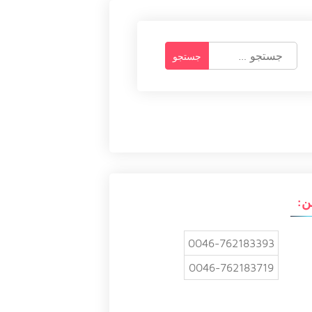
ج
س
ت
ج
و
ب
ر
ا
ی
:
ن:
0046-762183393
0046-762183719