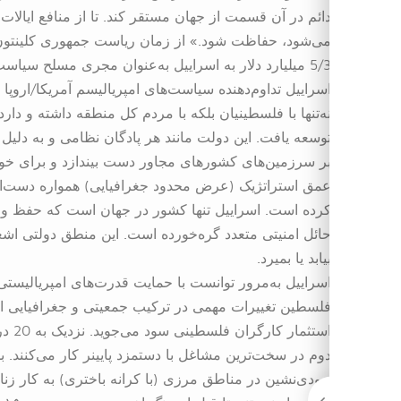
دائم در آن قسمت از جهان مستقر کند. تا از منافع ایال
می‌شود، حفاظت شود.» از زمان ریاست جمهوری کلینتون تا
5/3 میلیارد دلار به اسراییل به‌عنوان مجری مسلح سیاست‌هایش در خاورمیانه اختصاص داده است.
اسراییل تداوم‌دهنده سیاست‌های امپریالیسم آمریکا/اروپ
نه‌تنها با فلسطینیان بلکه با مردم کل منطقه داشته و دا
توسعه یافت. این دولت مانند هر پادگان نظامی و به دل
بر سرزمین‌های کشورهای مجاور دست بیندازد و برای خود 
عمق استراتژیک (عرض محدود جغرافیایی) همواره دست‌ان
کرده است. اسراییل تنها کشور در جهان است که حفظ و ثبا
حائل امنیتی متعدد گره‌خورده است. این منطق دولتی اش
بیابد یا بمیرد.
اسراییل به‌مرور توانست با حمایت قدرت‌های امپریالیست
فلسطین تغییرات مهمی در ترکیب جمعیتی و جغرافیایی ای
استث
دوم در سخت‌ترین مشاغل با دستمزد پایینر کار می‌کنند.
یهودی‌نشین در مناطق مرزی (با کرانه باختری) به کار زن