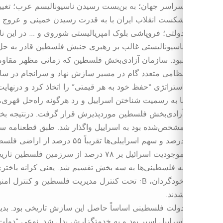
سراسر جهان؛ به بن‌بست رسیدن ناسیونالیسم عرب؛ تغی
شکست انقلاب ایران با به قدرت رسیدن خمینی و عروج ب
دولتی؛ فروپاشی بلوک امپریالیستی شوروی و … در این ناکا
ناسیونالیستی غالب بر رهبری جنبش فلسطین قادر به حل‌
نبود. سازمان آزادی‌بخش فلسطین که زمانی مظهر مقاو
استراتژی “حفظ خود به هر قیمتی” را اتخاذ کرد و درنهای
با به رسمیت شناختن اسراییل و رد هرگونه راه‌حل قهری، 
آزادی‌بخش فلسطین موردپذیرش قرار گرفت. درنتیجه بخ
درصد و سهم اسراییلی‌ها تقریبا
شدند.
دولت فلسطینی اساساً حاصل این سازش تاریخی بود. بدین
اسراییل اسیر بود و به خدمتگزارش بدل شد. نوعی “دو