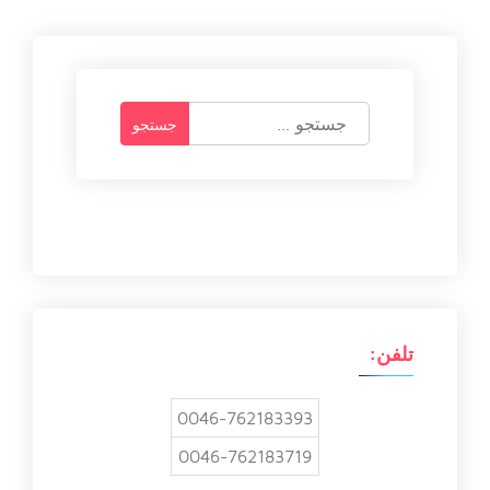
ج
س
ت
ج
و
ب
ر
ا
ی
:
تلفن:
0046-762183393
0046-762183719