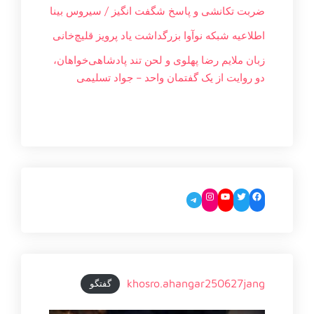
ضربت تکانشی و پاسخ شگفت انگیز / سیروس بینا
اطلاعیه شبکه نوآوا بزرگداشت یاد پرویز قلیچ‌خانی
زبان ملایم‌ رضا پهلوی و لحن تند پادشاهی‌خواهان،
دو روایت از یک گفتمان واحد – جواد تسليمی
Instagram
YouTube
Twitter
Facebook
Telegram
khosro.ahangar250627jang
گفتگو