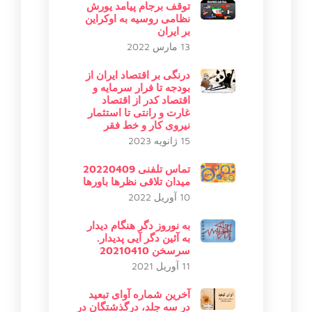
توقف برجام پیامد یورش
نظامی روسیه به اوکراین
بر ایران
13 مارس 2022
درنگی بر اقتصاد ایران از
بودجه تا فرار سرمایه و
اقتصاد کدر از اقتصاد
غارت و رانتی تا استثمار
نیروی کار و خط فقر
15 ژانویه 2023
تماس تلفنی 20220409
میدان تلاقی نظرها باورها
10 آوریل 2022
به نوروز دگر هنگام دیدار
به آئین دگر آیی پدیدار.
سرسخن 20210410
11 آوریل 2021
آخرین شماره آوای تبعید
در سه جلد، درگذشتگان در