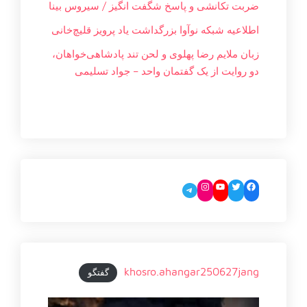
ضربت تکانشی و پاسخ شگفت انگیز / سیروس بینا
اطلاعیه شبکه نوآوا بزرگداشت یاد پرویز قلیچ‌خانی
زبان ملایم‌ رضا پهلوی و لحن تند پادشاهی‌خواهان،
دو روایت از یک گفتمان واحد – جواد تسليمی
Instagram
YouTube
Twitter
Facebook
Telegram
khosro.ahangar250627jang
گفتگو