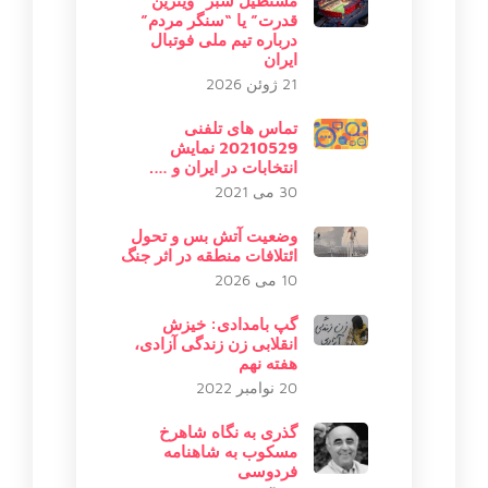
مستطیل سبز “ویترین
قدرت” یا “سنگر مردم”
درباره تیم ملی فوتبال
ایران
21 ژوئن 2026
تماس های تلفنی
20210529 نمایش
انتخابات در ایران و ….
30 می 2021
وضعیت آتش بس و تحول
ائتلافات منطقه در اثر جنگ
10 می 2026
گپ بامدادی: خیزش
انقلابی زن زندگی آزادی،
هفته نهم
20 نوامبر 2022
گذری به نگاه شاهرخ
مسکوب به شاهنامه
فردوسی