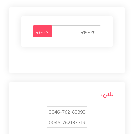
ج
س
ت
ج
و
ب
ر
ا
ی
:
تلفن:
0046-762183393
0046-762183719