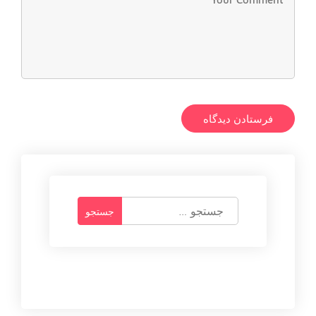
ج
س
ت
ج
و
ب
ر