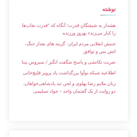
نوشته
هشدار به شیفتگانِ قدرت؛ آنگاه که “قدرت نقاب‌ها
را کنار می‌زند» بهروز ورزنده
جنبش انقلابی مردم ایران: گزینه های بعداز جنگ،
اتش بس و توافق
ضربت تکانشی و پاسخ شگفت انگیز / سیروس بینا
اطلاعیه شبکه نوآوا بزرگداشت یاد پرویز قلیچ‌خانی
زبان ملایم‌ رضا پهلوی و لحن تند پادشاهی‌خواهان،
دو روایت از یک گفتمان واحد – جواد تسليمی