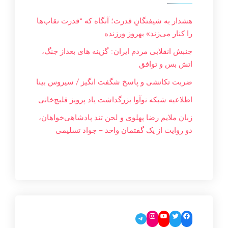
هشدار به شیفتگانِ قدرت؛ آنگاه که “قدرت نقاب‌ها
را کنار می‌زند» بهروز ورزنده
جنبش انقلابی مردم ایران: گزینه های بعداز جنگ،
اتش بس و توافق
ضربت تکانشی و پاسخ شگفت انگیز / سیروس بینا
اطلاعیه شبکه نوآوا بزرگداشت یاد پرویز قلیچ‌خانی
زبان ملایم‌ رضا پهلوی و لحن تند پادشاهی‌خواهان،
دو روایت از یک گفتمان واحد – جواد تسليمی
Instagram
YouTube
Twitter
Facebook
Telegram