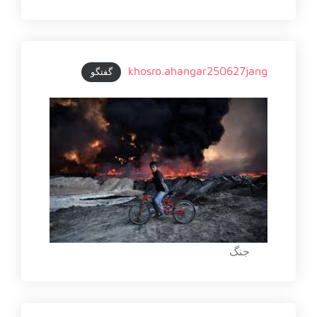
khosro.ahangar250627jang
گفتگو
جنگ