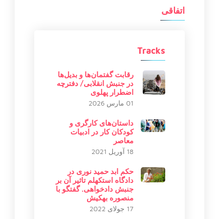
اتفاقی
Tracks
رقابت گفتمان‌ها و بدیل‌ها
در جنبش انقلابی/ دفترچه
اضطرار پهلوی
01 مارس 2026
داستان‌های کارگری و
کودکان کار در ادبیات
معاصر
18 آوریل 2021
حکم ابد حمید نوری در
دادگاه استکهلم تاثیر آن بر
جنبش دادخواهی. گفتگو با
منصوره بهکیش
17 جولای 2022