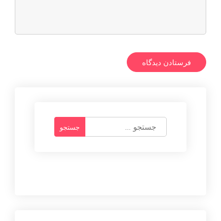
ج
س
ت
ج
و
ب
ر
ا
ی