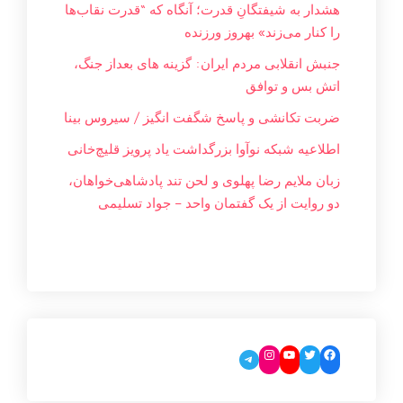
هشدار به شیفتگانِ قدرت؛ آنگاه که “قدرت نقاب‌ها
را کنار می‌زند» بهروز ورزنده
جنبش انقلابی مردم ایران: گزینه های بعداز جنگ،
اتش بس و توافق
ضربت تکانشی و پاسخ شگفت انگیز / سیروس بینا
اطلاعیه شبکه نوآوا بزرگداشت یاد پرویز قلیچ‌خانی
زبان ملایم‌ رضا پهلوی و لحن تند پادشاهی‌خواهان،
دو روایت از یک گفتمان واحد – جواد تسليمی
Instagram
YouTube
Twitter
Facebook
Telegram