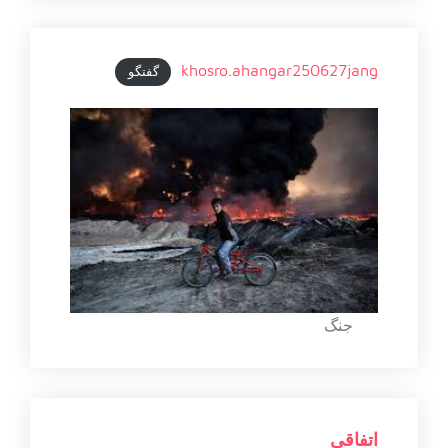
khosro.ahangar250627jang
گفتگو
جنگ
اتفاقی