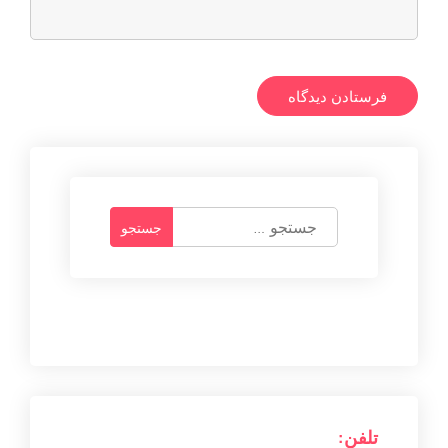
ج
س
ت
ج
و
ب
ر
ا
ی
:
تلفن: