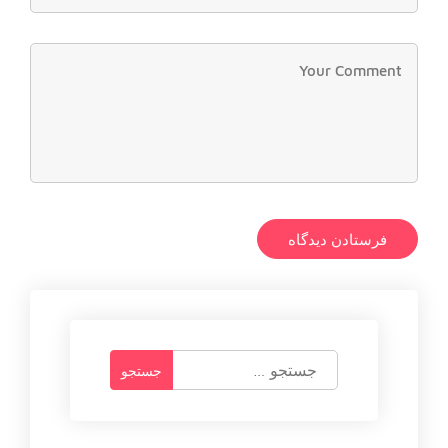
ج
س
ت
ج