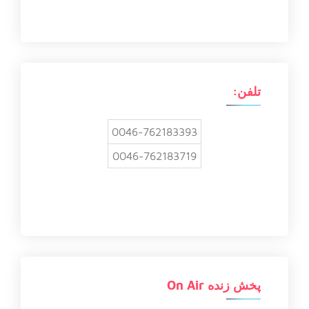
و
ب
ر
ا
ی
:
تلفن:
0046-762183393
0046-762183719
پخش زنده On Air