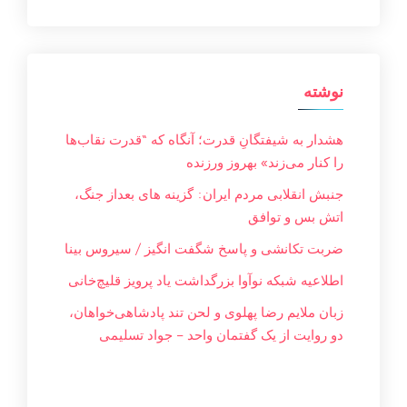
نوشته
هشدار به شیفتگانِ قدرت؛ آنگاه که “قدرت نقاب‌ها
را کنار می‌زند» بهروز ورزنده
جنبش انقلابی مردم ایران: گزینه های بعداز جنگ،
اتش بس و توافق
ضربت تکانشی و پاسخ شگفت انگیز / سیروس بینا
اطلاعیه شبکه نوآوا بزرگداشت یاد پرویز قلیچ‌خانی
زبان ملایم‌ رضا پهلوی و لحن تند پادشاهی‌خواهان،
دو روایت از یک گفتمان واحد – جواد تسليمی